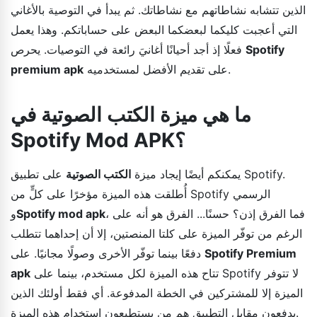
الذين تتشابه نشاطاتهم مع نشاطاتك. ثم يبدأ في التوصية بالأغاني
التي أعجبت كليكما لبعضكما البعض على حساباتكم. وهذا يعمل
Spotify
فعلًا إذ أجد أحيانًا أغانيَ رائعة في التوصيات. يحرص
على تقديم الأفضل لمستخدميه.
premium apk
ما هي ميزة الكتب الصوتية في
Spotify Mod APK؟
يمكنكم أيضًا إيجاد ميزة
الكتب الصوتية
على تطبيق Spotify.
أُطلقت هذه الميزة مؤخرًا على كلٍّ من Spotify الرسمي
، فما الفرق إذن؟ حسنًا... الفرق هو أنه على
Spotify mod apk
و
الرغم من توفّر الميزة على كلتا المنصتين، إلا أن إحداهما تتطلب
Spotify Premium
دفعًا بينما توفّر الأخرى وصولًا مجانيًا. على
تتاح هذه الميزة لكل مستخدم، بينما على Spotify لا تتوفر
apk
الميزة إلا للمشتركين في الخطة المدفوعة. أي فقط أولئك الذين
يدفعون مقابل التطبيق هم من يستطيعون استخدام هذه الميزة.