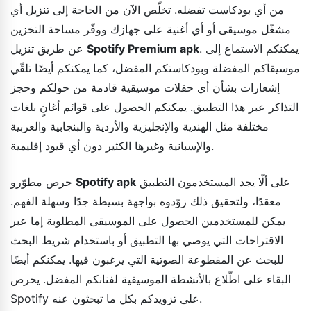
من أي بودكاست تفضله. تخلّص الآن من الحاجة إلى تنزيل أي
مشغّل موسيقى أو أي أغنية على جهازك ووفّر مساحة التخزين
. يمكنكم الاستماع إلى
Spotify Premium apk
عن طريق تنزيل
موسيقاكم المفضلة وبودكاستكم المفضل، كما يمكنكم أيضًا تلقّي
إشعارات بشأن أي حفلات موسيقية قادمة من حولكم وحجز
التذاكر عبر هذا التطبيق. يمكنكم الحصول على قوائم أغانٍ بلغات
مختلفة مثل الهندية والإنجليزية والأردية والبنجابية والعربية
والإسبانية وغيرها الكثير دون أي قيود إقليمية.
على ألّا يجد المستخدمون التطبيق
Spotify apk
حرص مطوّرو
معقدًا، ولتحقيق ذلك زوّدوه بواجهة بسيطة جدًا وسهلة الفهم.
يمكن للمستخدمين الحصول على الموسيقى المطلوبة إما عبر
الاقتراحات التي يوصي بها التطبيق أو باستخدام شريط البحث
للبحث عن المقطوعة الصوتية التي يرغبون فيها. يمكنكم أيضًا
البقاء على اطّلاع بالأنشطة الموسيقية لفنانكم المفضل. يحرص
Spotify على تزويدكم بكل ما تبحثون عنه.