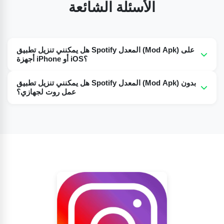
الأسئلة الشائعة
هل يمكنني تنزيل تطبيق Spotify المعدل (Mod Apk) على
أجهزة iPhone أو iOS؟
لا، لا يمكنكم حاليًا تحميل هذا التطبيق على أجهزة آيفون. التحميل
هل يمكنني تنزيل تطبيق Spotify المعدل (Mod Apk) بدون
متاح فقط على أجهزة أندرويد. لكن ربما يُصدر المطورون قريبًا
عمل روت لجهازي؟
نسخة لأجهزة iOS أيضًا. تابعوا آخر التحديثات لتطبيق Spotify Mod
أجل. لستم بحاجة إلى عمل روت لجهازكم لتنزيل تطبيق Spotify
Apk.
المعدل. يمكنكم تنزيله بدون عمل روت للجهاز إطلاقاً.