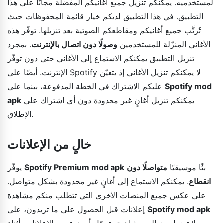
لمستخدميه. يمكنكم تنزيل جميع أغانيكم المفضلة مجانًا على هذا
التطبيق. في هذا التطبيق لديكم خيار قائمة المحفوظات حيث
تُرتَّب جميع أغانيكم ومقاطعكم الصوتية بعد تنزيلها. توفّر هذه
الأغاني المنزّلة للمستخدمين
وصولًا دون اتصال بالإنترنت
. بمجرد
تنزيل التطبيق يمكنكم الاستماع إلى الأغاني حتى دون توفّر
الإنترنت. أيضًا على Spotify لا يمكنكم تنزيل الأغاني إذ يتعيّن
Spotify mod
عليكم الاشتراك في الخطة المدفوعة، بينما على
يمكنكم تنزيل أغانٍ غير محدودة دون أي اشتراك على
apk
الإطلاق.
خالٍ من الإعلانات
بثًا موسيقيًا
متواصلًا دون
Spotify Premium mod apk
يوفّر
انقطاع
. يمكنكم الاستماع إلى أغانٍ غير محدودة بشكل متواصل.
على عكس جميع المنصات الأخرى التي تتطلب منكم مشاهدة
Spotify mod apk
إعلانات قبل الحصول على ما تريدون، على
لا تضطرون إلى مشاهدة وتحمّل أي نوع من الإعلانات. أثناء