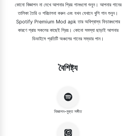
কোনো বিজ্ঞাপন না দেখে আপনার প্রিয় গানগুলো শুনুন। আপনার গানের
তালিকা তৈরি ও পরিচালনা করুন এবং যখন যেখানে খুশি গান শুনুন।
Spotify Premium Mod apk তার অবিশ্বাস্য ফিচারগুলোর
কারণে প্রায় সকলের কাছেই প্রিয়। কোনো সমস্যা ছাড়াই আপনার
ডিভাইসে প্রতিটি অঞ্চলের গানের সম্ভার পান।
বৈশিষ্ট্য
বিজ্ঞাপন-মুক্ত সঙ্গীত