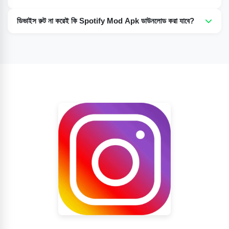
না। এই মুহূর্তে আপনারা আপনাদের আইফোন ডিভাইসে এই অ্যাপটি ডাউনলোড করতে
ডিভাইস রুট না করেই কি Spotify Mod Apk ডাউনলোড করা যাবে?
পারবেন না। এটি শুধুমাত্র অ্যান্ড্রয়েড ডিভাইসেই ডাউনলোড করা সম্ভব। তবে
হ্যাঁ। Spotify mod apk ডাউনলোড করার জন্য আপনাদের ডিভাইস বিশেষভাবে
হয়তো, শীঘ্রই নির্মাতারা আইওএস ডিভাইসের জন্যও কিছু একটা চালু করবেন।
রুট করার কোনো প্রয়োজন নেই। ডিভাইস রুট না করেই আপনারা এটি ডাউনলোড
Spotify Mod Apk-এর সর্বশেষ আপডেটগুলোর সাথে আপ-টু-ডেট থাকুন।
করতে পারবেন।