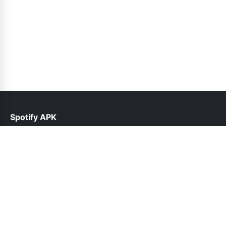
Spotify APK
help@spotifyinfo.pk
Follow Us