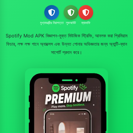
মুখ্যমন্ত্রীর নিরাপত্তা
লুকআউট
ম্যাকাফি
Spotify Mod APK বিজ্ঞাপন-মুক্ত মিউজিক স্ট্রিমিং, আনলক করা প্রিমিয়াম
ফিচার, লক্ষ লক্ষ গানে অ্যাক্সেস এবং উন্নত শোনার অভিজ্ঞতার জন্য অ্যান্টি-ব্যান
সাপোর্ট প্রদান করে।