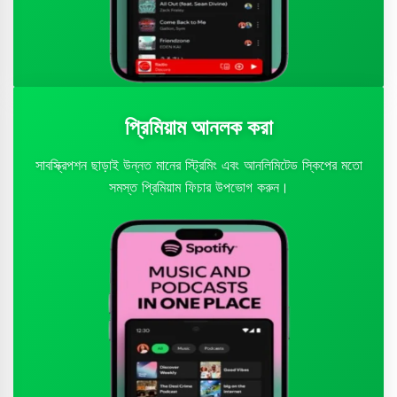
প্রিমিয়াম আনলক করা
সাবস্ক্রিপশন ছাড়াই উন্নত মানের স্ট্রিমিং এবং আনলিমিটেড স্কিপের মতো
সমস্ত প্রিমিয়াম ফিচার উপভোগ করুন।