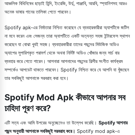
আঞ্চলিক বিধিনিষেধ ছাড়াই হিন্দি, ইংরেজি, উর্দু, পাঞ্জাবি, আরবি, স্প্যানিশসহ আরও
অনেক ভাষার গানের তালিকা পেতে পারবেন।
Spotify apk-এর নির্মাতারা নিশ্চিত করেছেন যে ব্যবহারকারীরা অ্যাপটিকে জটিল
না মনে করেন এবং সেজন্য তারা অ্যাপটিতে একটি অত্যন্ত সহজ ইন্টারফেস স্থাপন
করেছেন যা বোঝা খুবই সহজ। ব্যবহারকারীরা তাদের পছন্দের মিউজিক অডিও
অ্যাপের সুপারিশকৃত পরামর্শ থেকে অথবা নির্দিষ্ট অডিও খোঁজার জন্য সার্চ বার
ব্যবহার করে পেতে পারেন। আপনারা আপনাদের পছন্দের শিল্পীর সংগীত কার্যক্রম
সম্পর্কেও আপডেট থাকতে পারবেন। Spotify নিশ্চিত করে যে আপনি যা খুঁজছেন
তার সবকিছুই আপনাকে সরবরাহ করা হবে।
Spotify Mod Apk কীভাবে আপনার সব
চাহিদা পূরণ করে?
এটি সত্য এবং আমি উপরের অনুচ্ছেদেও তা উল্লেখ করেছি।
Spotify আপনার
পছন্দ অনুযায়ী আপনাকে সবকিছুই সরবরাহ করে।
Spotify mod apk-এ