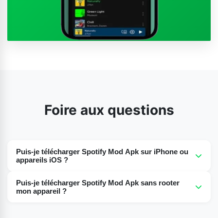
Foire aux questions
Puis-je télécharger Spotify Mod Apk sur iPhone ou
appareils iOS ?
Non. Pour l'instant, cette application n'est pas disponible
Puis-je télécharger Spotify Mod Apk sans rooter
au téléchargement sur iPhone. Elle est uniquement
mon appareil ?
compatible avec les appareils Android. Cependant, les
Oui. Vous n'avez pas besoin de rooter votre appareil
développeurs proposeront peut-être bientôt une version