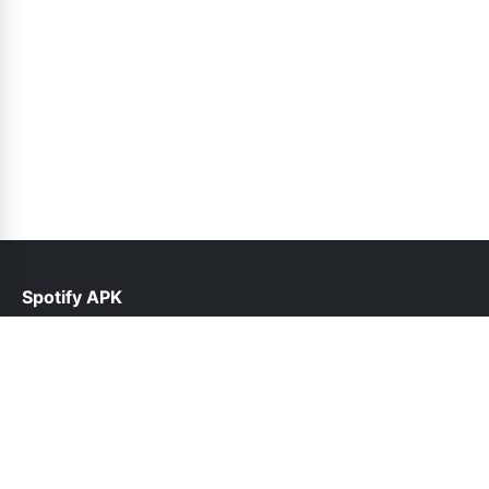
Spotify APK
help@spotifyinfo.pk
Follow Us