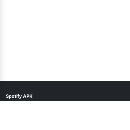
Spotify APK
help@spotifyinfo.pk