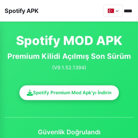
Spotify APK
Spotify MOD APK
Premium Kilidi Açılmış Son Sürüm
(V9.1.52.1394)
Spotify Premium Mod Apk'yı İndirin
Güvenlik Doğrulandı