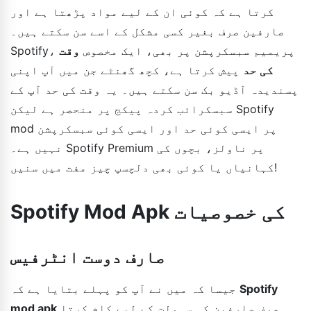
کرتا ہے کہ کوئی ان کے لیے مواد پڑھتا ہے اور
صارفین صرف بغیر کسی مشکل کے اسے سن سکتے ہیں۔
Spotify، پریمیم سبسکرپشن پر بھی، ایک مخصوص
وقت
کی حد
پیش کرتا ہے، کچھ گھنٹے جن میں آپ اپنی
پسندیدہ آڈیو بک سن سکتے ہیں۔ یہ وقت کی حد آپ کے
سبسکرائب کردہ پیکج پر منحصر ہے لیکن Spotify
mod پر ایسی کوئی حد اور ایسی کوئی سبسکرپشن
نہیں ہے۔ Spotify Premium پر ناولز، بچوں کی
کہانیاں یا کوئی بھی دلچسپ چیز مفت میں سنیں!
Spotify Mod Apk کی خصوصیات
صارف دوست انٹرفیس
Spotify
جیسا کہ میں نے آپ کو پہلے بتایا ہے کہ
صرف صارفین کی سہولت کے لیے کام کرتا
mod apk