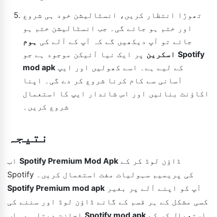
تھوڑا انتظار کریں، انسٹالیشن خود ہی شروع
اور ختم ہو جائے گی۔ جب انسٹالیشن ختم ہو
جائے تو آپ دیکھیں گے کہ آپ کے آلے کی
ہوم
Spotify
پر ایک نیا آئیکن موجود ہے جو
اسکرین
کے لیے ہے۔ اسے کھولیں اور ایپ
mod apk
آسانی سے کام کرنا شروع کر دے گی۔ اپنا
اکاؤنٹ بنائیں اور اس شاندار ایپ کا استعمال
شروع کریں۔
نتیجہ
ڈاؤن لوڈ کر کے
Spotify Premium Mod Apk
اب
Spotify کی پریمیم سہولیات مفت استعمال کریں۔
آپ کو اپنے آلے پر بغیر
Spotify Premium mod apk
کسی مشکل کے ہر قسم کے گانے ڈاؤن لوڈ اور سننے کی
استعمال کر کے
Spotify mod apk
اجازت دیتا ہے۔ اب