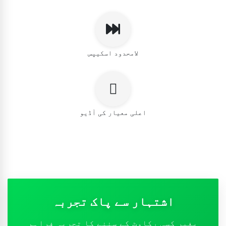
لامحدود اسکیپس
اعلی معیار کی آڈیو
اشتہار سے پاک تجربہ
بغیر کسی رکاوٹ کے سننے کا تجربہ فراہم