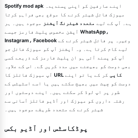
اپنے صارفین کو اپنی پسندیدہ
Spotify mod apk
میوزک فائل شیئر کرنے کا موقع بھی فراہم کرتا
ہے۔ آپ کے لیے
متعدد شیئرنگ آپشنز
موجود ہیں۔ ہر
WhatsApp،
آپشن مخصوص پلیٹ فارمز جیسے
وغیرہ پر فائل شیئر کرنے کے
Instagram، Facebook
لیے کام کرتا ہے۔ وہ آپشنز آپ کو میوزک فائل جو
آپ کو پسند آئی ہو ان پلیٹ فارمز کے ذریعے کسی
بھی دوست کو بھیجنے میں مدد کریں گے۔ اس کے علاوہ
URL کاپی
کر کے یا تو اپنے
آپ میوزک فائلز کا
دوست کو چیٹ میں بھیج سکتے ہیں یا اسے اسٹیٹس کے
طور پر اپ لوڈ کر سکتے ہیں۔ اپنے دوستوں اور
رشتہ داروں کو میوزک اور آڈیو فائلز آسانی سے
شیئر کرنے کے متعدد طریقے موجود ہیں۔
پوڈکاسٹس اور آڈیو بکس