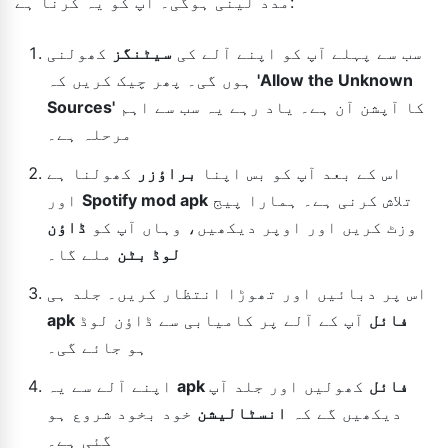
مدد لینی ہوگی۔ آپ کو یہ کرنا ہے:
سب سے پہلے آپ کو اپنے آلے کی
سیٹنگز
کھولنی
'Allow the Unknown
ہوں گی۔ پھر چیک کریں کہ
کا آپشن آن ہے۔ یاد رہے یہ سب سے اہم
Sources'
مرحلہ ہے۔
اس کے بعد آپ کو بس اپنا
براؤزر
کھولنا ہے
تلاش کرنی ہے۔ ہمارا پیج
Spotify mod apk
اور
وزٹ کریں اور اوپر دیکھیں، وہاں آپ کو
ڈاؤن
لوڈ بٹن
ملے گا۔
اس پر دبائیں اور تھوڑا انتظار کریں۔ جلد ہی
apk فائل
آپ کے آلے پر کامیابی سے ڈاؤن لوڈ
ہو جائے گی۔
apk فائل
کھولیں اور جلد آپ
اپنے آلے سے یہ
دیکھیں گے کہ
انسٹالیشن
خود بخود شروع ہو
گئی ہے۔