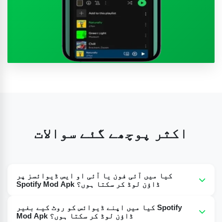
اکثر پوچھے گئے سوالات
کیا میں آئی فون یا آئی او ایس ڈیوائسز پر
Spotify Mod Apk ڈاؤن لوڈ کر سکتا ہوں؟
نہیں ابھی آپ لوگ یہ ایپ اپنے آئی فون ڈیوائسز پر ڈاؤن
کیا میں اپنے ڈیوائس کو روٹ کیے بغیر Spotify
لوڈ نہیں کر سکتے۔ اسے صرف اینڈرائیڈ ڈیوائسز پر ڈاؤن
Mod Apk ڈاؤن لوڈ کر سکتا ہوں؟