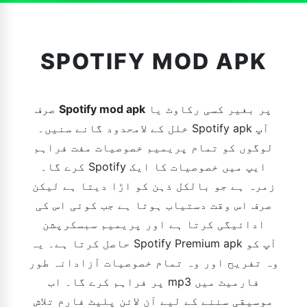
SPOTIFY MOD APK
پر بغیر کسی رکاوٹ یا
Spotify mod apk
صرف
خلل کے لامحدود گانے سنیں۔ Spotify apk آپ
لوگوں کو تمام پریمیم خصوصیات مفت فراہم
کرے گا۔ Spotify ایپ میں خصوصیات کا ایک
زمرہ ہے جو بالکل ذہن کو اڑا دیتا ہے لیکن
صرف اس وقت دستیاب ہوتا ہے جب کوئی اس کی
ادائیگی کرتا ہے اور پریمیم سبسکرپشن
حاصل کرتا ہے۔ یہ Spotify Premium apk آپ کو
وہ تفریح ​​اور وہ تمام خصوصیات آزادانہ طور
پر فراہم کرے گا۔ اب mp3 فارمیٹ میں
موسیقی سننے کے لیے آن لائن پلیٹ فارم تلاش