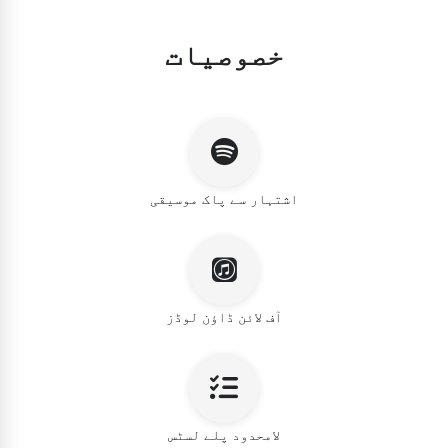
خصوصیات
اشتہار سے پاک موسیقی
آف لائن ڈاؤن لوڈز
لامحدود پلے لسٹس