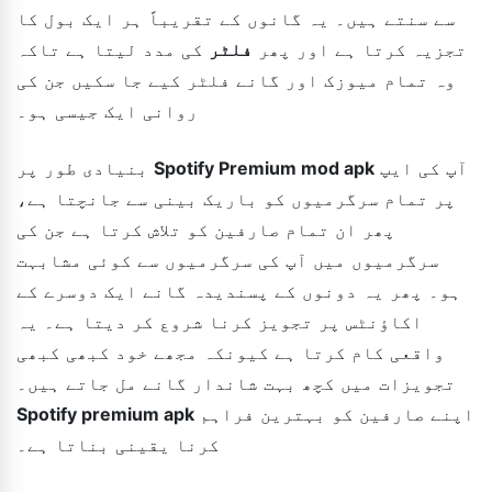
سے سنتے ہیں۔ یہ گانوں کے تقریباً ہر ایک بول کا
تجزیہ کرتا ہے اور پھر
فلٹر
کی مدد لیتا ہے تاکہ
وہ تمام میوزک اور گانے فلٹر کیے جا سکیں جن کی
روانی ایک جیسی ہو۔
آپ کی ایپ
Spotify Premium mod apk
بنیادی طور پر
پر تمام سرگرمیوں کو باریک بینی سے جانچتا ہے،
پھر ان تمام صارفین کو تلاش کرتا ہے جن کی
سرگرمیوں میں آپ کی سرگرمیوں سے کوئی مشابہت
ہو۔ پھر یہ دونوں کے پسندیدہ گانے ایک دوسرے کے
اکاؤنٹس پر تجویز کرنا شروع کر دیتا ہے۔ یہ
واقعی کام کرتا ہے کیونکہ مجھے خود کبھی کبھی
تجویزات میں کچھ بہت شاندار گانے مل جاتے ہیں۔
اپنے صارفین کو بہترین فراہم
Spotify premium apk
کرنا یقینی بناتا ہے۔