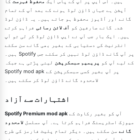
ہیں۔ اس ایپ پر آپ کے پاس ایک
محفوظ فہرست
کا
آپشن ہے جہاں ڈاؤن لوڈ ہونے کے بعد آپ کے تمام
گانے اور آڈیوز محفوظ ہو جاتے ہیں۔ یہ ڈاؤن لوڈ
شدہ گانے صارفین کو
آف لائن رسائی
فراہم کرتے
ہیں۔ ایک بار جب آپ نے ایپ ڈاؤن لوڈ کر لی تو آپ
انٹرنیٹ کی دستیابی کے بغیر بھی گانے سن سکتے
ہیں۔ Spotify پر آپ گانے ڈاؤن لوڈ نہیں کر سکتے جس
کے لیے آپ کو
پریمیم سبسکرپشن
لینی پڑتی ہے جبکہ
Spotify mod apk پر آپ بغیر کسی سبسکرپشن کے
لامحدود گانے ڈاؤن لوڈ کر سکتے ہیں۔
اشتہارات سے آزاد
آپ کو بغیر رکاوٹ کے
Spotify Premium mod apk
میوزک اسٹریمنگ فراہم کرتا ہے۔ آپ مسلسل
لامحدود
گانے
سن سکتے ہیں۔ دیگر تمام پلیٹ فارمز کی طرح
جہاں آپ کو اپنی پسند کی چیز حاصل کرنے سے پہلے