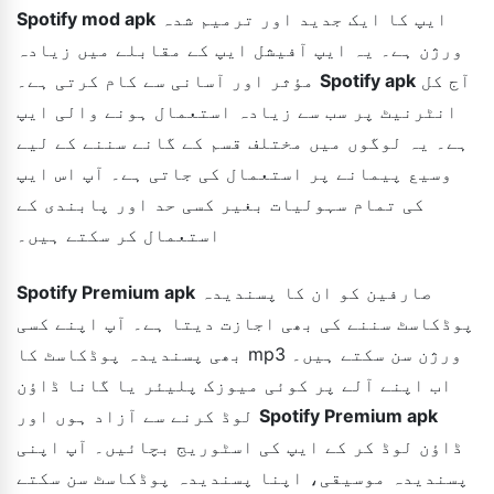
ایپ کا ایک جدید اور ترمیم شدہ
Spotify mod apk
ورژن ہے۔ یہ ایپ آفیشل ایپ کے مقابلے میں زیادہ
آج کل
Spotify apk
مؤثر اور آسانی سے کام کرتی ہے۔
انٹرنیٹ پر سب سے زیادہ استعمال ہونے والی ایپ
ہے۔ یہ لوگوں میں مختلف قسم کے گانے سننے کے لیے
وسیع پیمانے پر استعمال کی جاتی ہے۔ آپ اس ایپ
کی تمام سہولیات بغیر کسی حد اور پابندی کے
استعمال کر سکتے ہیں۔
صارفین کو ان کا پسندیدہ
Spotify Premium apk
پوڈکاسٹ سننے کی بھی اجازت دیتا ہے۔ آپ اپنے کسی
بھی پسندیدہ پوڈکاسٹ کا mp3 ورژن سن سکتے ہیں۔
اب اپنے آلے پر کوئی میوزک پلیئر یا گانا ڈاؤن
Spotify Premium apk
لوڈ کرنے سے آزاد ہوں اور
ڈاؤن لوڈ کر کے ایپ کی اسٹوریج بچائیں۔ آپ اپنی
پسندیدہ موسیقی، اپنا پسندیدہ پوڈکاسٹ سن سکتے