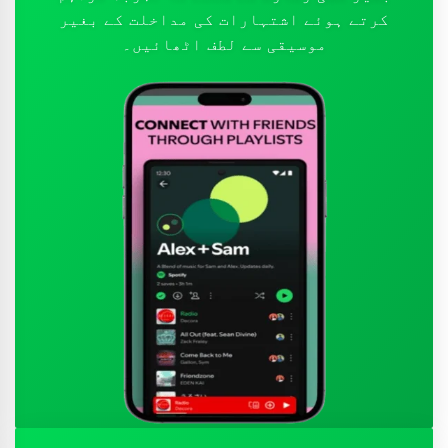
کرتے ہوئے اشتہارات کی مداخلت کے بغیر
موسیقی سے لطف اٹھائیں۔