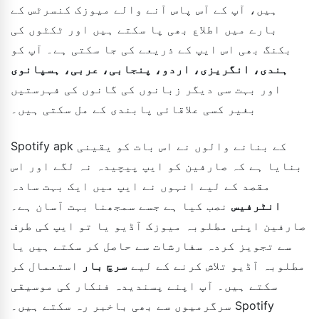
ہیں، آپ کے آس پاس آنے والے میوزک کنسرٹس کے
بارے میں اطلاع بھی پا سکتے ہیں اور ٹکٹوں کی
بکنگ بھی اس ایپ کے ذریعے کی جا سکتی ہے۔ آپ کو
ہندی، انگریزی، اردو، پنجابی، عربی، ہسپانوی
اور بہت سی دیگر زبانوں کی گانوں کی فہرستیں
بغیر کسی علاقائی پابندی کے مل سکتی ہیں۔
Spotify apk کے بنانے والوں نے اس بات کو یقینی
بنایا ہے کہ صارفین کو ایپ پیچیدہ نہ لگے اور اس
مقصد کے لیے انہوں نے ایپ میں ایک بہت سادہ
انٹرفیس
نصب کیا ہے جسے سمجھنا بہت آسان ہے۔
صارفین اپنی مطلوبہ میوزک آڈیو یا تو ایپ کی طرف
سے تجویز کردہ سفارشات سے حاصل کر سکتے ہیں یا
مطلوبہ آڈیو تلاش کرنے کے لیے
سرچ بار
استعمال کر
سکتے ہیں۔ آپ اپنے پسندیدہ فنکار کی موسیقی
سرگرمیوں سے بھی باخبر رہ سکتے ہیں۔ Spotify