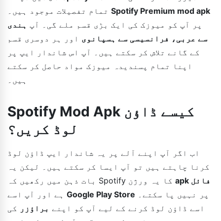
Spotify Premium mod apk
تمام تفصیلات موجود ہیں۔
پر آپ کو میوزک کی ایک بڑی قسم ملے گی۔ آپ
ہندی
سے عربی، فرانسیسی سے ہسپانوی
اور ہر دوسری قسم
کے گانے تلاش کر سکتے ہیں۔ آپ اس شاندار ایپ پر
اپنا تمام پسندیدہ میوزک مواد حاصل کر سکتے
ہیں۔
Spotify Mod Apk کیسے ڈاؤن
لوڈ کریں؟
اب اگر آپ اپنے آلے پر یہ شاندار ایپ ڈاؤن لوڈ
کرنا چاہتے ہیں تو آپ ایسا کر سکتے ہیں۔ لیکن یہ
apk فائل
بات ذہن میں رکھیں کہ Spotify کا یہ ورژن
پر نہیں پا سکتے۔
Google Play Store
ہے اور آپ اسے
اسے ڈاؤن لوڈ کرنے کے لیے آپ کو اپنے
براؤزر
کی