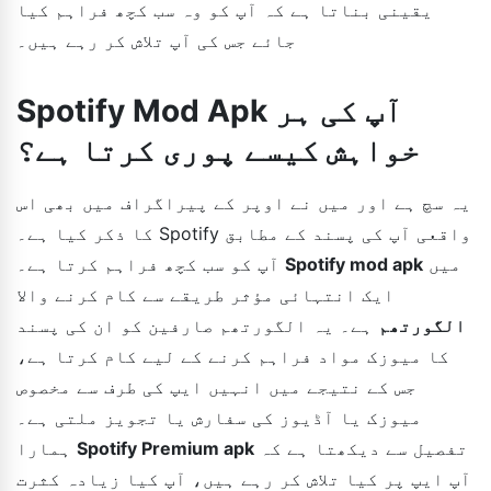
یقینی بناتا ہے کہ آپ کو وہ سب کچھ فراہم کیا
جائے جس کی آپ تلاش کر رہے ہیں۔
Spotify Mod Apk آپ کی ہر
خواہش کیسے پوری کرتا ہے؟
یہ سچ ہے اور میں نے اوپر کے پیراگراف میں بھی اس
کا ذکر کیا ہے۔ Spotify واقعی آپ کی پسند کے مطابق
میں
Spotify mod apk
آپ کو سب کچھ فراہم کرتا ہے۔
ایک انتہائی مؤثر طریقے سے کام کرنے والا
الگورتھم
ہے۔ یہ الگورتھم صارفین کو ان کی پسند
کا میوزک مواد فراہم کرنے کے لیے کام کرتا ہے،
جس کے نتیجے میں انہیں ایپ کی طرف سے مخصوص
میوزک یا آڈیوز کی سفارش یا تجویز ملتی ہے۔
تفصیل سے دیکھتا ہے کہ
Spotify Premium apk
ہمارا
آپ ایپ پر کیا تلاش کر رہے ہیں، آپ کیا زیادہ کثرت