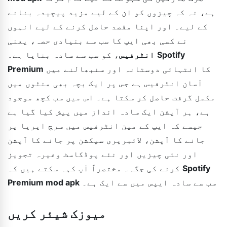
ہے، نہ کہ چیزوں کو ان کے لیے مزید پیچیدہ بنانے
کے لیے۔ اور اپنا مقصد حاصل کرنے کے لیے انہوں
نے کسی بھی ایپ کا سب سے بنیادی حصہ، یعنی
Spotify
، کو سب سے سادہ بنایا ہے۔
انٹرفیس
کا انتہائی دوستانہ اور سنبھالنے میں
Premium
آسان انٹرفیس ہے جس پر ایک بچہ بھی منٹوں میں
مکمل گرفت حاصل کر سکتا ہے۔ اس میں سب کچھ موجود
ہے، ہر آپشن ایک سادہ انداز میں پیش کیا گیا ہے
جیسے کہ ایپ کے مین انٹرفیس میں سرچ ایریا پر
جانے کا آپشن، لائبریری سیکشن پر جانے کا آپشن
اور نئی چیزیں اور نئے پوڈکاسٹ وغیرہ تجویز
Spotify
کرنے کی جگہ۔ مختصراً آپ کہہ سکتے ہیں کہ
سب سے سادہ ایپس میں سے ایک ہے۔
Premium mod apk
میوزک شیئر کریں