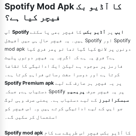
Spotify Mod Apk کا آڈیو بک
فیچر کیا ہے؟
Spotify ایپ
پر
آڈیو بکس
کا فیچر بھی پا سکتے
آپ
ہیں۔ یہ فیچر حال ہی میں آفیشل Spotify اور Spotify
mod apk دونوں پر لانچ کیا گیا تھا تو پھر فرق کیا
ہے؟ فرق یہ ہے کہ اگرچہ یہ فیچر دونوں پلیٹ
فارمز پر موجود ہے لیکن ایک ادائیگی کا تقاضا
کرتا ہے اور دوسرا مفت رسائی فراہم کرتا ہے۔
پر یہ فیچر ہر صارف کے لیے
Spotify Premium apk
دستیاب ہے، جبکہ Spotify پر یہ فیچر صرف
پریمیم
سبسکرائبرز
کے لیے دستیاب ہے۔ یعنی صرف وہی لوگ
جو ایپ کے لیے ادائیگی کرتے ہیں وہ اس فیچر کو
استعمال کر سکیں گے۔
کا آڈیو بکس فیچر اس طریقے سے کام
Spotify mod apk