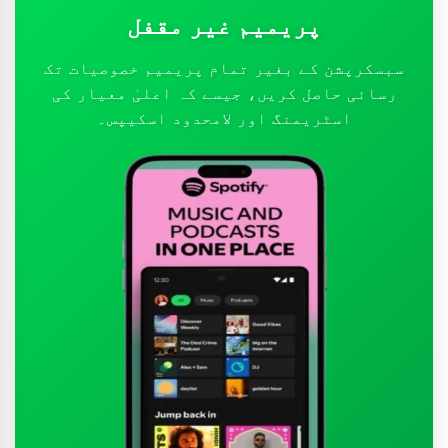
پریمیم غیر مقفل
سبسکرپشن کے بغیر تمام پریمیم خصوصیات تک
رسائی حاصل کریں، جیسے کہ اعلیٰ معیار کی
اسٹریمنگ اور لامحدود اسکیپس۔