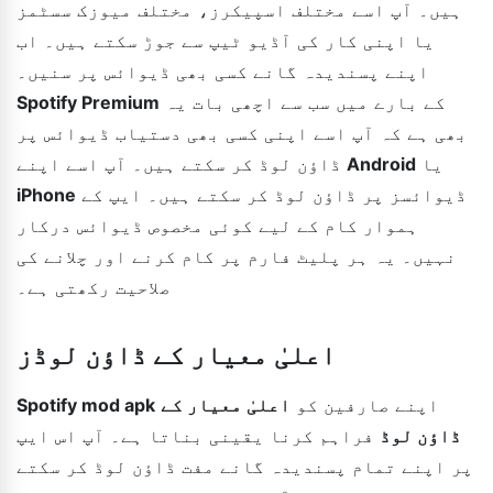
ہیں۔ آپ اسے مختلف اسپیکرز، مختلف میوزک سسٹمز
یا اپنی کار کی آڈیو ٹیپ سے جوڑ سکتے ہیں۔ اب
اپنے پسندیدہ گانے کسی بھی ڈیوائس پر سنیں۔
کے بارے میں سب سے اچھی بات یہ
Spotify Premium
بھی ہے کہ آپ اسے اپنی کسی بھی دستیاب ڈیوائس پر
یا
Android
ڈاؤن لوڈ کر سکتے ہیں۔ آپ اسے اپنے
ڈیوائسز پر ڈاؤن لوڈ کر سکتے ہیں۔ ایپ کے
iPhone
ہموار کام کے لیے کوئی مخصوص ڈیوائس درکار
نہیں۔ یہ ہر پلیٹ فارم پر کام کرنے اور چلانے کی
صلاحیت رکھتی ہے۔
اعلیٰ معیار کے ڈاؤن لوڈز
اپنے صارفین کو
اعلیٰ معیار کے
Spotify mod apk
ڈاؤن لوڈ
فراہم کرنا یقینی بناتا ہے۔ آپ اس ایپ
پر اپنے تمام پسندیدہ گانے مفت ڈاؤن لوڈ کر سکتے