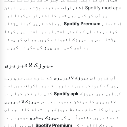
اشتہارات
دیکھنے پڑتے ہیں۔ لیکن Spotify mod apk
پر آپ کو کسی بھی قسم کا اشتہار دیکھنا اور
استعمال
Spotify Premium
برداشت نہیں کرنا پڑتا۔
کرتے ہوئے آپ کو کوئی اشتہار برداشت نہیں کرنا
پڑتا۔ بس وہ میوزک انجوائے کریں جو آپ کو پسند
ہے اور کسی اور چیز کی فکر نہ کریں۔
میوزک لائبریری
آپ ضرور اس
میوزک لائبریری
کے بارے میں سوچ رہے
ہوں گے کیونکہ میں نے اوپر کے پیراگراف میں اسے
کی ایپ میں میوزک
Spotify apk
کئی بار ذکر کیا ہے۔
لائبریری کا سیکشن موجود ہے۔ اس
میوزک لائبریری
میں آپ کا تمام محفوظ میوزک، وہ تمام گانے جو آپ
نے سنے ہیں مختصراً آپ کی
میوزک ہسٹری
موجود ہے۔
میوزک اکاؤنٹ کی
Spotify Premium
اس میں آپ کے