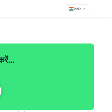
India
रें…