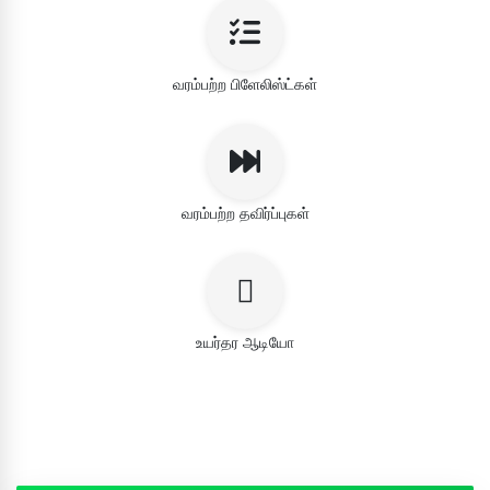
வரம்பற்ற பிளேலிஸ்ட்கள்
வரம்பற்ற தவிர்ப்புகள்
உயர்தர ஆடியோ