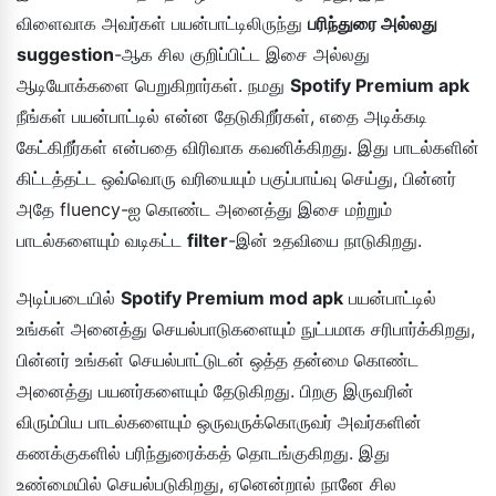
விளைவாக அவர்கள் பயன்பாட்டிலிருந்து
பரிந்துரை அல்லது
suggestion
-ஆக சில குறிப்பிட்ட இசை அல்லது
ஆடியோக்களை பெறுகிறார்கள். நமது
Spotify Premium apk
நீங்கள் பயன்பாட்டில் என்ன தேடுகிறீர்கள், எதை அடிக்கடி
கேட்கிறீர்கள் என்பதை விரிவாக கவனிக்கிறது. இது பாடல்களின்
கிட்டத்தட்ட ஒவ்வொரு வரியையும் பகுப்பாய்வு செய்து, பின்னர்
அதே fluency-ஐ கொண்ட அனைத்து இசை மற்றும்
பாடல்களையும் வடிகட்ட
filter
-இன் உதவியை நாடுகிறது.
அடிப்படையில்
Spotify Premium mod apk
பயன்பாட்டில்
உங்கள் அனைத்து செயல்பாடுகளையும் நுட்பமாக சரிபார்க்கிறது,
பின்னர் உங்கள் செயல்பாட்டுடன் ஒத்த தன்மை கொண்ட
அனைத்து பயனர்களையும் தேடுகிறது. பிறகு இருவரின்
விரும்பிய பாடல்களையும் ஒருவருக்கொருவர் அவர்களின்
கணக்குகளில் பரிந்துரைக்கத் தொடங்குகிறது. இது
உண்மையில் செயல்படுகிறது, ஏனென்றால் நானே சில