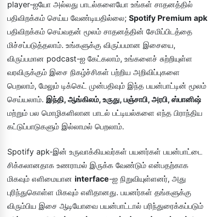
player-ஐயோ அல்லது பாடல்களையோ உங்கள் சாதனத்தில்
பதிவிறக்கம் செய்ய வேண்டியதில்லை;
Spotify Premium apk
பதிவிறக்கம் செய்வதன் மூலம் சாதனத்தின் சேமிப்பிடத்தை
மிச்சப்படுத்தலாம். உங்களுக்கு விருப்பமான இசையை,
விருப்பமான podcast-ஐ கேட்கலாம், உங்களைச் சுற்றியுள்ள
வரவிருக்கும் இசை நிகழ்ச்சிகள் பற்றிய அறிவிப்புகளை
பெறலாம், மேலும் டிக்கெட் முன்பதிவும் இந்த பயன்பாட்டின் மூலம்
செய்யலாம்.
இந்தி, ஆங்கிலம், உருது, பஞ்சாபி, அரபி, ஸ்பானிஷ்
மற்றும் பல மொழிகளிலான பாடல் பட்டியல்களை எந்த பிராந்திய
கட்டுப்பாடுகளும் இல்லாமல் பெறலாம்.
Spotify apk-இன் உருவாக்கியவர்கள் பயனர்கள் பயன்பாட்டை
சிக்கலானதாக உணராமல் இருக்க வேண்டும் என்பதற்காக
மிகவும் எளிமையான
interface
-ஐ நிறுவியுள்ளனர், அது
புரிந்துகொள்ள மிகவும் எளிதானது. பயனர்கள் தங்களுக்கு
விரும்பிய இசை ஆடியோவை பயன்பாட்டால் பரிந்துரைக்கப்படும்