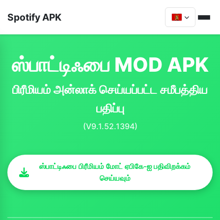
Spotify APK
ஸ்பாட்டிஃபை MOD APK
பிரீமியம் அன்லாக் செய்யப்பட்ட சமீபத்திய
பதிப்பு
(V9.1.52.1394)
ஸ்பாட்டிஃபை பிரீமியம் மோட் ஏபிகே-ஐ பதிவிறக்கம்
செய்யவும்